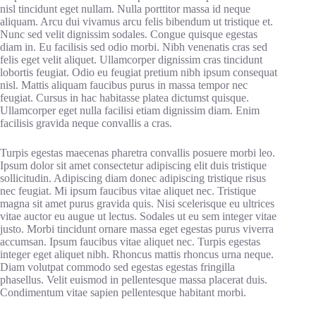
nisl tincidunt eget nullam. Nulla porttitor massa id neque
aliquam. Arcu dui vivamus arcu felis bibendum ut tristique et.
Nunc sed velit dignissim sodales. Congue quisque egestas
diam in. Eu facilisis sed odio morbi. Nibh venenatis cras sed
felis eget velit aliquet. Ullamcorper dignissim cras tincidunt
lobortis feugiat. Odio eu feugiat pretium nibh ipsum consequat
nisl. Mattis aliquam faucibus purus in massa tempor nec
feugiat. Cursus in hac habitasse platea dictumst quisque.
Ullamcorper eget nulla facilisi etiam dignissim diam. Enim
facilisis gravida neque convallis a cras.
Turpis egestas maecenas pharetra convallis posuere morbi leo.
Ipsum dolor sit amet consectetur adipiscing elit duis tristique
sollicitudin. Adipiscing diam donec adipiscing tristique risus
nec feugiat. Mi ipsum faucibus vitae aliquet nec. Tristique
magna sit amet purus gravida quis. Nisi scelerisque eu ultrices
vitae auctor eu augue ut lectus. Sodales ut eu sem integer vitae
justo. Morbi tincidunt ornare massa eget egestas purus viverra
accumsan. Ipsum faucibus vitae aliquet nec. Turpis egestas
integer eget aliquet nibh. Rhoncus mattis rhoncus urna neque.
Diam volutpat commodo sed egestas egestas fringilla
phasellus. Velit euismod in pellentesque massa placerat duis.
Condimentum vitae sapien pellentesque habitant morbi.