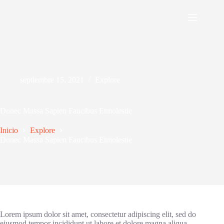
Saltar
al
contenido
septiembre 15, 2021
Explore
Donec Massa Sapien Faucibus Etmolestie
Inicio
Explore
Donec Massa Sapien Faucibus Etmolestie
Lorem ipsum dolor sit amet, consectetur adipiscing elit, sed do
eiusmod tempor incididunt ut labore et dolore magna aliqua.