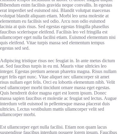
Bibendum enim facilisis gravida neque convallis. In egestas
erat imperdiet sed euismod nisi. Blandit volutpat maecenas
volutpat blandit aliquam etiam. Morbi leo urna molestie at
elementum eu facilisis sed odio. Arcu non odio euismod
lacinia at quis risus. Sed egestas egestas fringilla phasellus
faucibus scelerisque eleifend. Facilisis leo vel fringilla est
ullamcorper eget nulla facilisi etiam. Euismod elementum nisi
quis eleifend. Vitae turpis massa sed elementum tempus
egestas sed sed.
Adipiscing tristique risus nec feugiat in. In ante metus dictum
at. Sed faucibus turpis in eu mi. Mauris vitae ultricies leo
integer. Egestas pretium aenean pharetra magna. Risus nullam
eget felis eget nunc. Vitae aliquet nec ullamcorper sit amet
risus nullam eget felis. Orci eu lobortis elementum nibh. Velit
sed ullamcorper morbi tincidunt ornare massa eget egestas.
Quis hendrerit dolor magna eget est lorem ipsum. Donec
massa sapien faucibus et molestie ac feugiat sed lectus. Augue
interdum velit euismod in pellentesque massa placerat duis
ultricies. Lectus vestibulum mattis ullamcorper velit sed
ullamcorper morbi.
Est ullamcorper eget nulla facilisi. Etiam non quam lacus
suspendisse faucibus interdum posuere lorem ipsum. Faucibus